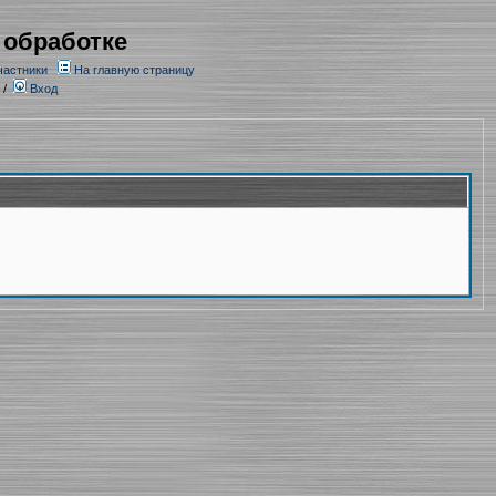
 обработке
частники
На главную страницу
/
Вход