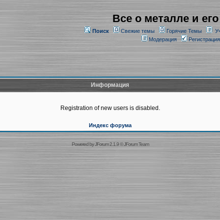
Все о металле и его
Поиск
Свежие темы
Горячие Темы
У
Модерация
Регистрация
Информация
Registration of new users is disabled.
Индекс форума
Powered by
JForum 2.1.9
©
JForum Team