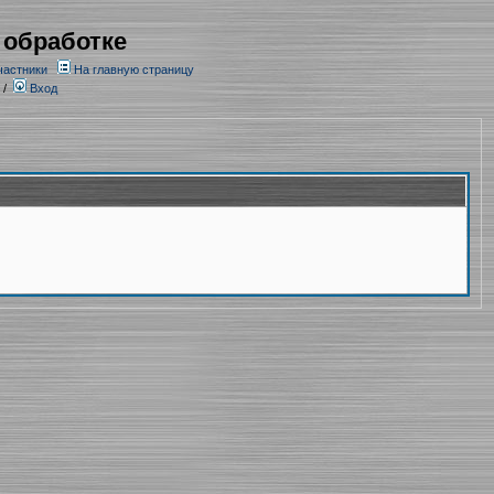
 обработке
частники
На главную страницу
/
Вход