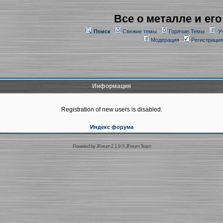
Все о металле и его
Поиск
Свежие темы
Горячие Темы
У
Модерация
Регистрация
Информация
Registration of new users is disabled.
Индекс форума
Powered by
JForum 2.1.9
©
JForum Team