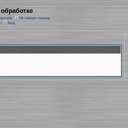
 обработке
частники
На главную страницу
/
Вход