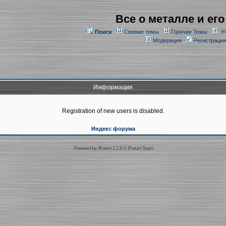
Все о металле и его
Поиск
Свежие темы
Горячие Темы
У
Модерация
Регистрация
Информация
Registration of new users is disabled.
Индекс форума
Powered by
JForum 2.1.9
©
JForum Team