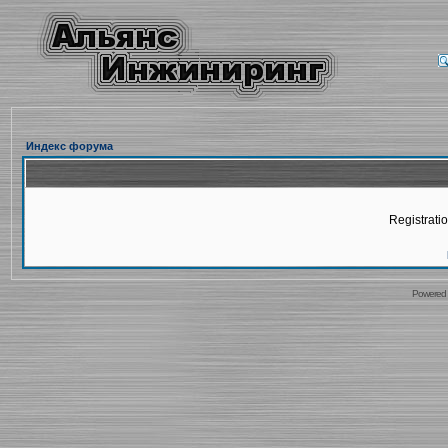
Индекс форума
Registratio
Powered