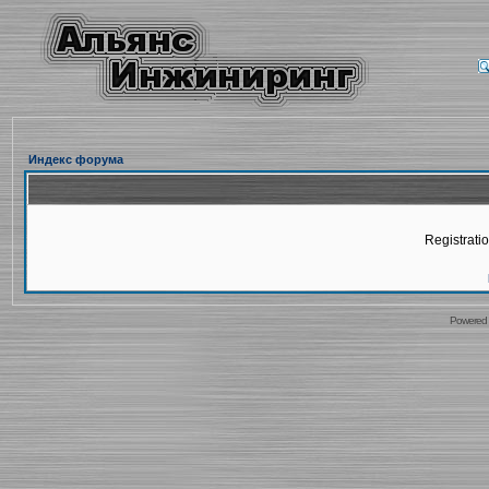
Индекс форума
Registratio
Powered