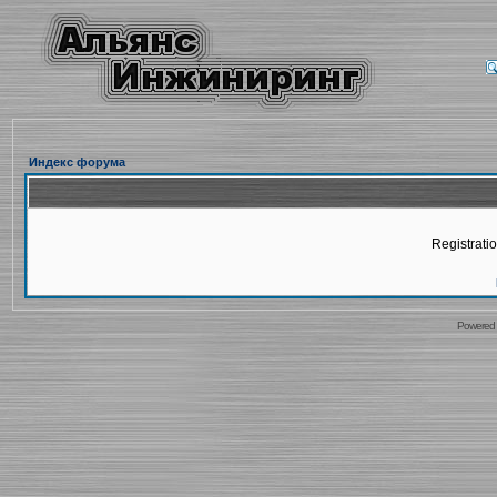
Индекс форума
Registratio
Powered