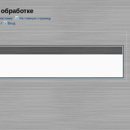
 обработке
частники
На главную страницу
/
Вход