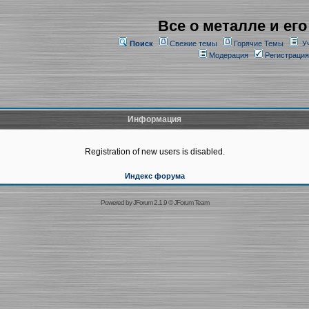
Все о металле и его
Поиск
Свежие темы
Горячие Темы
У
Модерация
Регистрация
Информация
Registration of new users is disabled.
Индекс форума
Powered by
JForum 2.1.9
©
JForum Team