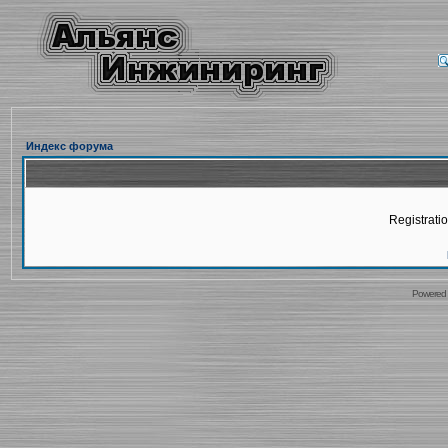
Индекс форума
Registratio
Powered