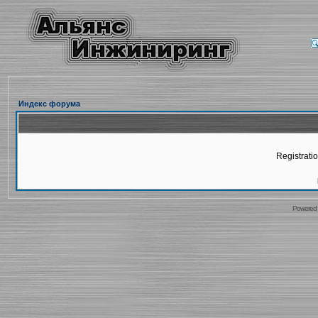
Индекс форума
Registratio
Powered