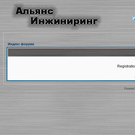
Индекс форума
Registratio
Powered