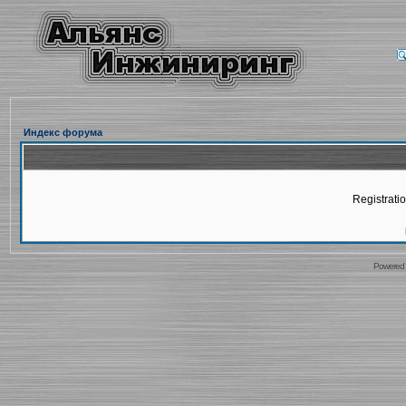
Индекс форума
Registratio
Powered