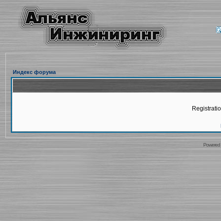
Индекс форума
Registratio
Powered