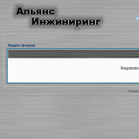
Индекс форума
Registratio
Powered