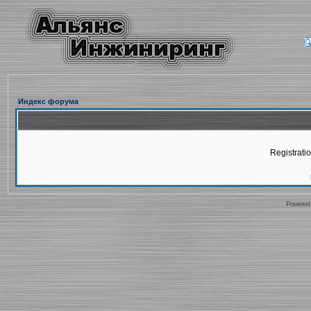
Индекс форума
Registratio
Powered