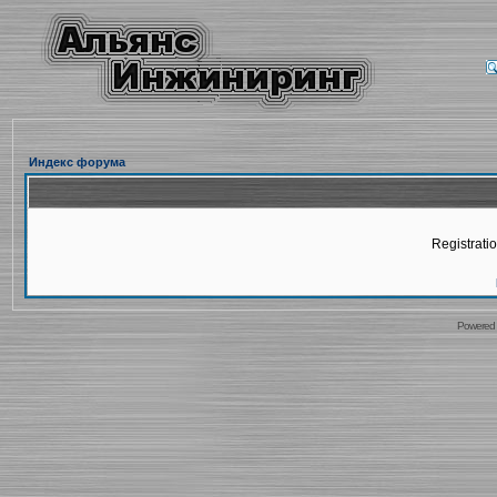
Индекс форума
Registratio
Powered