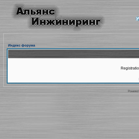
Индекс форума
Registratio
Powered