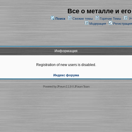
Все о металле и его
Поиск
Свежие темы
Горячие Темы
У
Модерация
Регистрация
Информация
Registration of new users is disabled.
Индекс форума
Powered by
JForum 2.1.9
©
JForum Team