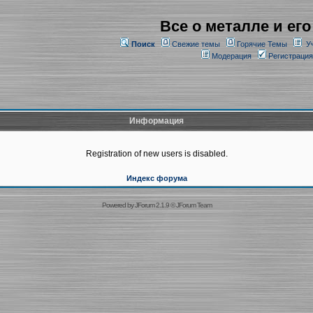
Все о металле и его
Поиск
Свежие темы
Горячие Темы
У
Модерация
Регистрация
Информация
Registration of new users is disabled.
Индекс форума
Powered by
JForum 2.1.9
©
JForum Team