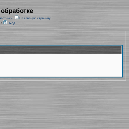
 обработке
частники
На главную страницу
/
Вход