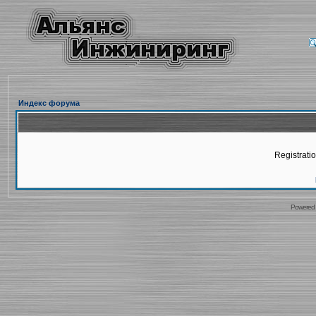
Индекс форума
Registratio
Powered