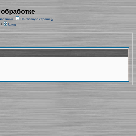
 обработке
частники
На главную страницу
/
Вход