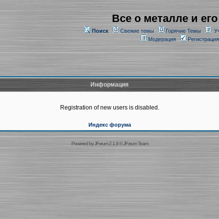
Все о металле и его
Поиск
Свежие темы
Горячие Темы
У
Модерация
Регистрация
Информация
Registration of new users is disabled.
Индекс форума
Powered by
JForum 2.1.9
©
JForum Team