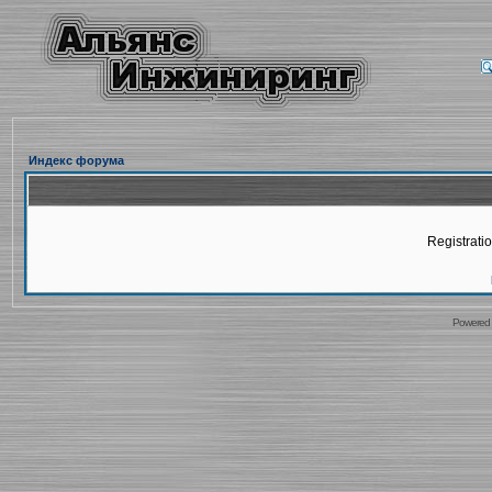
Индекс форума
Registratio
Powered