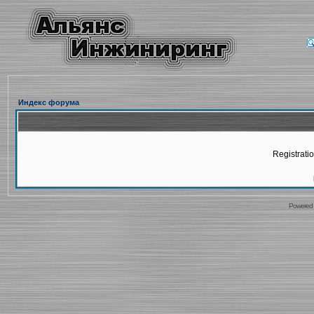
Индекс форума
Registratio
Powered