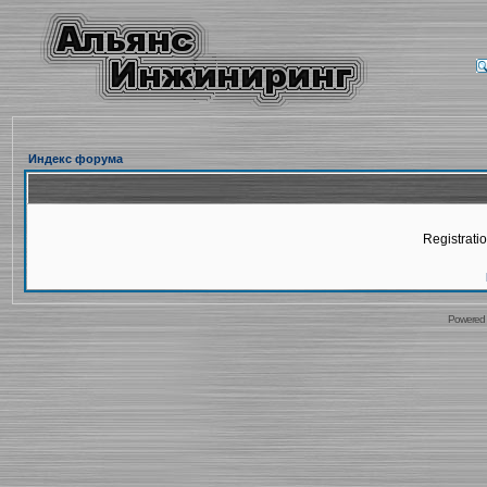
Индекс форума
Registratio
Powered