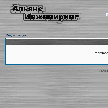
Индекс форума
Registratio
Powered