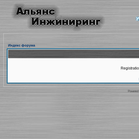
Индекс форума
Registratio
Powered