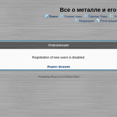
Все о металле и его
Поиск
Свежие темы
Горячие Темы
У
Модерация
Регистрация
Информация
Registration of new users is disabled.
Индекс форума
Powered by
JForum 2.1.9
©
JForum Team