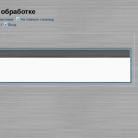
 обработке
частники
На главную страницу
/
Вход