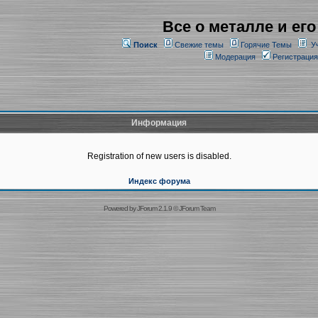
Все о металле и его
Поиск
Свежие темы
Горячие Темы
У
Модерация
Регистрация
Информация
Registration of new users is disabled.
Индекс форума
Powered by
JForum 2.1.9
©
JForum Team