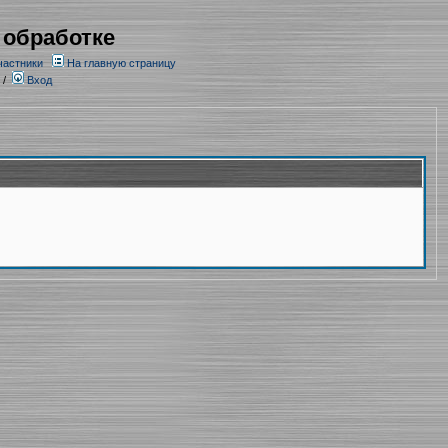
 обработке
частники
На главную страницу
/
Вход