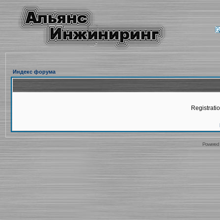
Индекс форума
Registratio
Powered