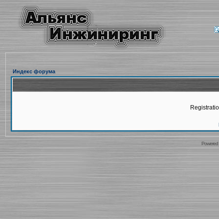
Индекс форума
Registratio
Powered