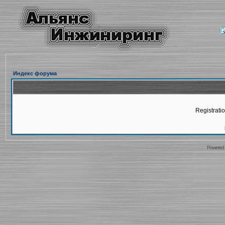
Индекс форума
Registratio
Powered