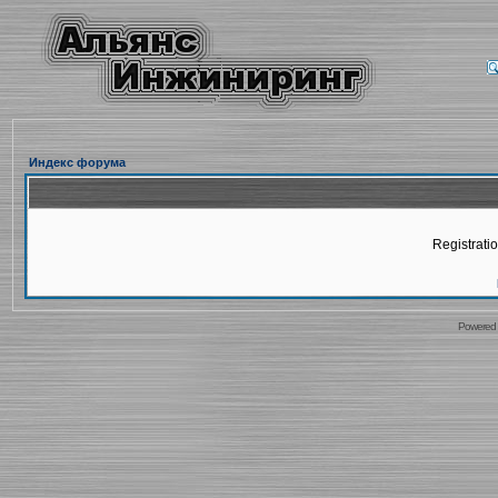
Индекс форума
Registratio
Powered