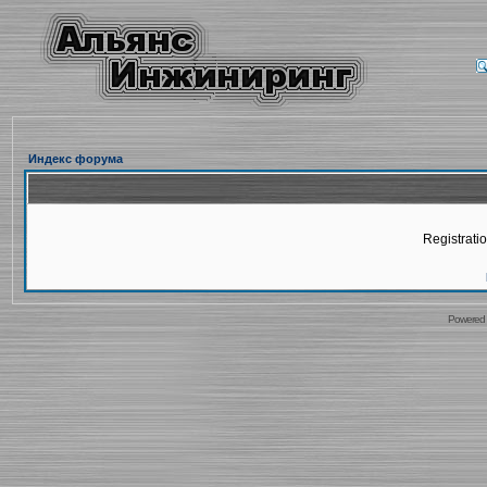
Индекс форума
Registratio
Powered