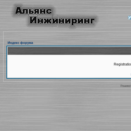
Индекс форума
Registratio
Powered