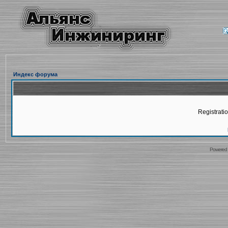
Индекс форума
Registratio
Powered