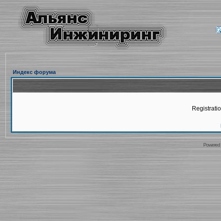
Индекс форума
Registratio
Powered