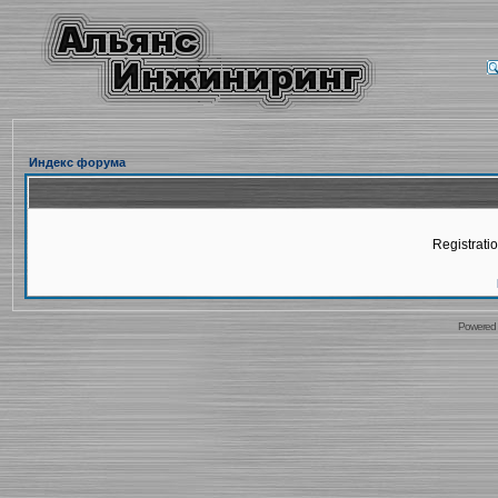
Индекс форума
Registratio
Powered