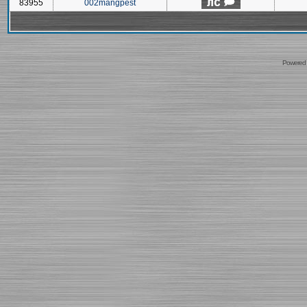
83955
002mangpest
Powered