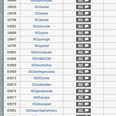
58966
0000psmorgan
16816
001basiat
16838
001kasia
16786
001kasiat
54081
001nicocole
16809
001pynia
16847
001pyniagh
16795
001pyniat
83965
002Acomputer
83966
002AMAZON
83968
002buyhollow
83969
002daniegonzalez
83972
002Ehome
83973
002estimates
83974
002glowbeauty
83977
002hairspa
83979
002klassypet
83981
002laquintapharmacy