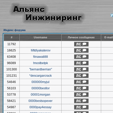
Индекс форума
#
Username
Личное сообщение
E-mai
11792
16625
!liftdlyakaterov
63408
!linawati88
96089
!mostbetpk
101300
"bernardberrian"
101231
*descargarcrack
54646
000000myjul
56103
00000bestlor
53778
00001morgan
58421
0000bestsopever
54987
0000pay4essay