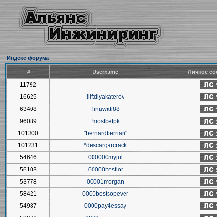
Индекс форума
#
Username
Личное со
11792
16625
!liftdlyakaterov
63408
!linawati88
96089
!mostbetpk
101300
"bernardberrian"
101231
*descargarcrack
54646
000000myjul
56103
00000bestlor
53778
00001morgan
58421
0000bestsopever
54987
0000pay4essay