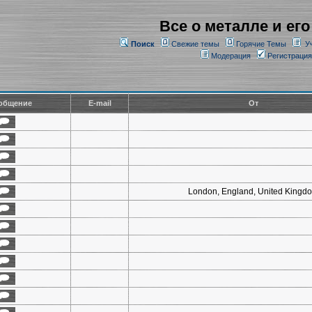
Все о металле и его
Поиск
Свежие темы
Горячие Темы
У
Модерация
Регистрация
общение
E-mail
От
London, England, United Kingd