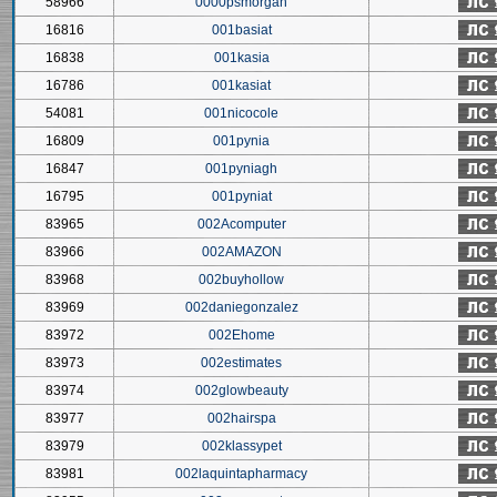
58966
0000psmorgan
16816
001basiat
16838
001kasia
16786
001kasiat
54081
001nicocole
16809
001pynia
16847
001pyniagh
16795
001pyniat
83965
002Acomputer
83966
002AMAZON
83968
002buyhollow
83969
002daniegonzalez
83972
002Ehome
83973
002estimates
83974
002glowbeauty
83977
002hairspa
83979
002klassypet
83981
002laquintapharmacy