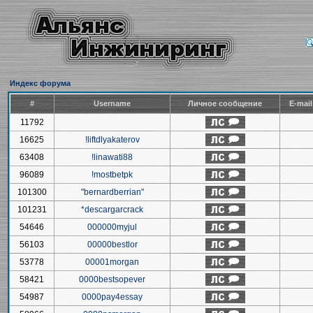
Индекс форума
#
Username
Личное сообщение
E-mai
11792
16625
!liftdlyakaterov
63408
!linawati88
96089
!mostbetpk
101300
"bernardberrian"
101231
*descargarcrack
54646
000000myjul
56103
00000bestlor
53778
00001morgan
58421
0000bestsopever
54987
0000pay4essay