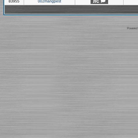
83955
002mangpest
Powered