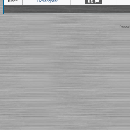
83955
002mangpest
Powered