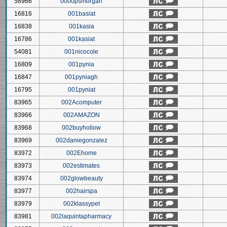
58966
0000psmorgan
16816
001basiat
16838
001kasia
16786
001kasiat
54081
001nicocole
16809
001pynia
16847
001pyniagh
16795
001pyniat
83965
002Acomputer
83966
002AMAZON
83968
002buyhollow
83969
002daniegonzalez
83972
002Ehome
83973
002estimates
83974
002glowbeauty
83977
002hairspa
83979
002klassypet
83981
002laquintapharmacy