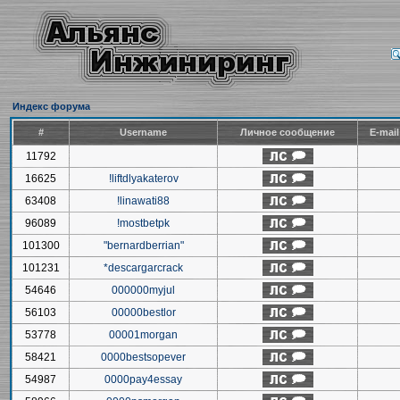
Индекс форума
#
Username
Личное сообщение
E-mai
11792
16625
!liftdlyakaterov
63408
!linawati88
96089
!mostbetpk
101300
"bernardberrian"
101231
*descargarcrack
54646
000000myjul
56103
00000bestlor
53778
00001morgan
58421
0000bestsopever
54987
0000pay4essay