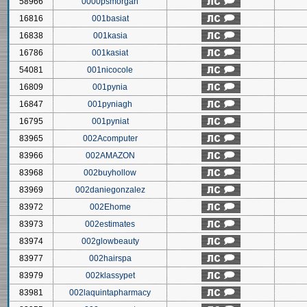
58966
0000psmorgan
16816
001basiat
16838
001kasia
16786
001kasiat
54081
001nicocole
16809
001pynia
16847
001pyniagh
16795
001pyniat
83965
002Acomputer
83966
002AMAZON
83968
002buyhollow
83969
002daniegonzalez
83972
002Ehome
83973
002estimates
83974
002glowbeauty
83977
002hairspa
83979
002klassypet
83981
002laquintapharmacy