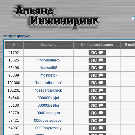
Индекс форума
#
Username
Личное сообщение
E-mai
11792
16625
!liftdlyakaterov
63408
!linawati88
96089
!mostbetpk
101300
"bernardberrian"
101231
*descargarcrack
54646
000000myjul
56103
00000bestlor
53778
00001morgan
58421
0000bestsopever
54987
0000pay4essay