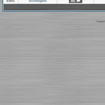
83955
002mangpest
Powered