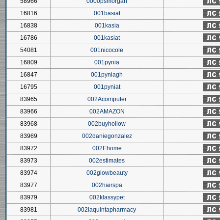
58966
0000psmorgan
16816
001basiat
16838
001kasia
16786
001kasiat
54081
001nicocole
16809
001pynia
16847
001pyniagh
16795
001pyniat
83965
002Acomputer
83966
002AMAZON
83968
002buyhollow
83969
002daniegonzalez
83972
002Ehome
83973
002estimates
83974
002glowbeauty
83977
002hairspa
83979
002klassypet
83981
002laquintapharmacy