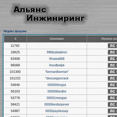
Индекс форума
#
Username
Личное со
11792
16625
!liftdlyakaterov
63408
!linawati88
96089
!mostbetpk
101300
"bernardberrian"
101231
*descargarcrack
54646
000000myjul
56103
00000bestlor
53778
00001morgan
58421
0000bestsopever
54987
0000pay4essay