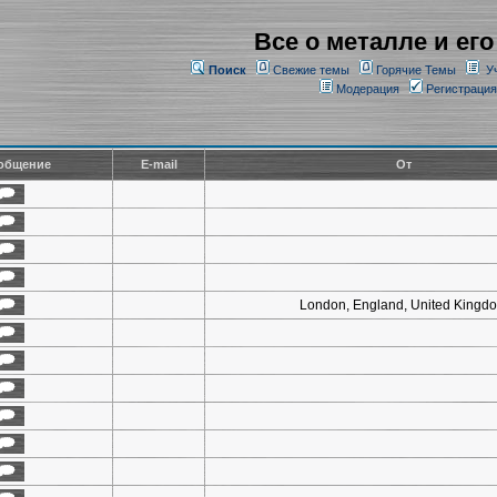
Все о металле и его
Поиск
Свежие темы
Горячие Темы
У
Модерация
Регистрация
общение
E-mail
От
London, England, United Kingd