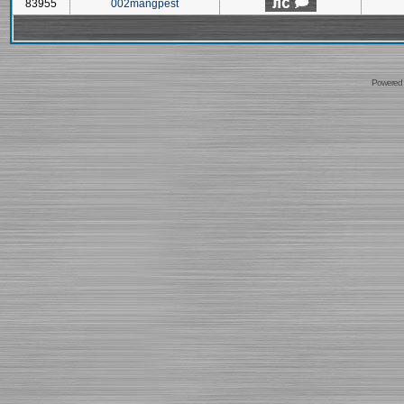
83955
002mangpest
Powered