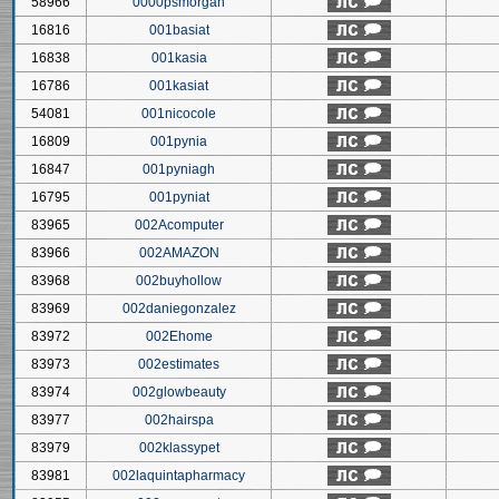
58966
0000psmorgan
16816
001basiat
16838
001kasia
16786
001kasiat
54081
001nicocole
16809
001pynia
16847
001pyniagh
16795
001pyniat
83965
002Acomputer
83966
002AMAZON
83968
002buyhollow
83969
002daniegonzalez
83972
002Ehome
83973
002estimates
83974
002glowbeauty
83977
002hairspa
83979
002klassypet
83981
002laquintapharmacy