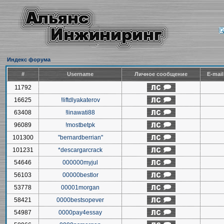
Индекс форума
#
Username
Личное сообщение
E-mai
11792
16625
!liftdlyakaterov
63408
!linawati88
96089
!mostbetpk
101300
"bernardberrian"
101231
*descargarcrack
54646
000000myjul
56103
00000bestlor
53778
00001morgan
58421
0000bestsopever
54987
0000pay4essay