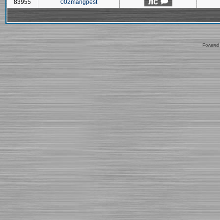
83955
002mangpest
Powered