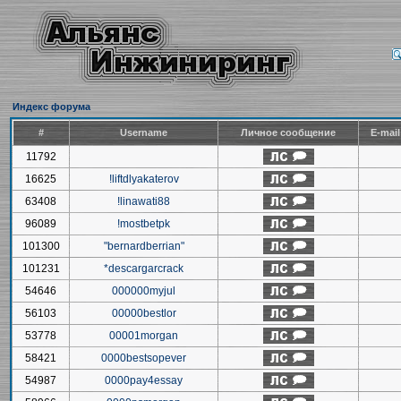
Индекс форума
#
Username
Личное сообщение
E-mai
11792
16625
!liftdlyakaterov
63408
!linawati88
96089
!mostbetpk
101300
"bernardberrian"
101231
*descargarcrack
54646
000000myjul
56103
00000bestlor
53778
00001morgan
58421
0000bestsopever
54987
0000pay4essay