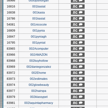
58966
0000psmorgan
16816
001basiat
16838
001kasia
16786
001kasiat
54081
001nicocole
16809
001pynia
16847
001pyniagh
16795
001pyniat
83965
002Acomputer
83966
002AMAZON
83968
002buyhollow
83969
002daniegonzalez
83972
002Ehome
83973
002estimates
83974
002glowbeauty
83977
002hairspa
83979
002klassypet
83981
002laquintapharmacy