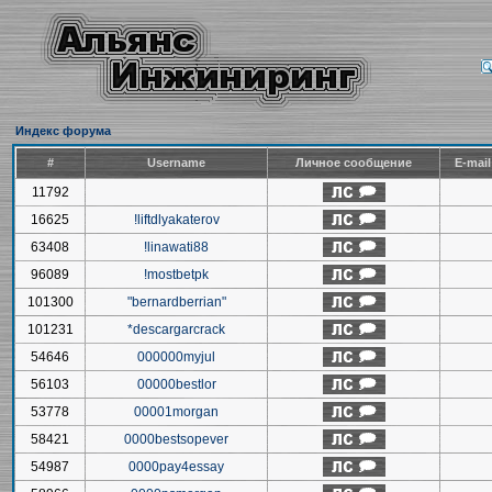
Индекс форума
#
Username
Личное сообщение
E-mai
11792
16625
!liftdlyakaterov
63408
!linawati88
96089
!mostbetpk
101300
"bernardberrian"
101231
*descargarcrack
54646
000000myjul
56103
00000bestlor
53778
00001morgan
58421
0000bestsopever
54987
0000pay4essay