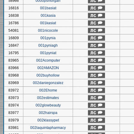
58966
0000psmorgan
16816
001basiat
16838
001kasia
16786
001kasiat
54081
001nicocole
16809
001pynia
16847
001pyniagh
16795
001pyniat
83965
002Acomputer
83966
002AMAZON
83968
002buyhollow
83969
002daniegonzalez
83972
002Ehome
83973
002estimates
83974
002glowbeauty
83977
002hairspa
83979
002klassypet
83981
002laquintapharmacy