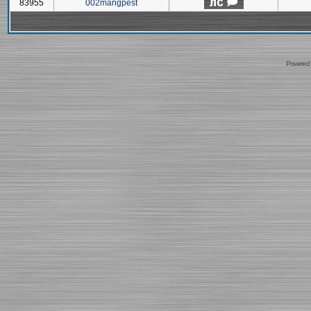
83955
002mangpest
Powered