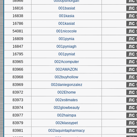
58966
0000psmorgan
16816
001basiat
16838
001kasia
16786
001kasiat
54081
001nicocole
16809
001pynia
16847
001pyniagh
16795
001pyniat
83965
002Acomputer
83966
002AMAZON
83968
002buyhollow
83969
002daniegonzalez
83972
002Ehome
83973
002estimates
83974
002glowbeauty
83977
002hairspa
83979
002klassypet
83981
002laquintapharmacy