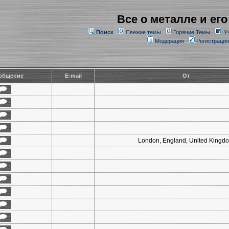
Все о металле и его
Поиск
Свежие темы
Горячие Темы
У
Модерация
Регистрация
общение
E-mail
От
London, England, United Kingd