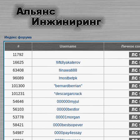
Индекс форума
#
Username
Личное со
11792
16625
!liftdlyakaterov
63408
!linawati88
96089
!mostbetpk
101300
"bernardberrian"
101231
*descargarcrack
54646
000000myjul
56103
00000bestlor
53778
00001morgan
58421
0000bestsopever
54987
0000pay4essay