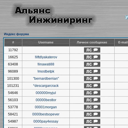
Индекс форума
#
Username
Личное сообщение
E-mai
11792
16625
!liftdlyakaterov
63408
!linawati88
96089
!mostbetpk
101300
"bernardberrian"
101231
*descargarcrack
54646
000000myjul
56103
00000bestlor
53778
00001morgan
58421
0000bestsopever
54987
0000pay4essay