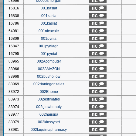
58966
0000psmorgan
16816
001basiat
16838
001kasia
16786
001kasiat
54081
001nicocole
16809
001pynia
16847
001pyniagh
16795
001pyniat
83965
002Acomputer
83966
002AMAZON
83968
002buyhollow
83969
002daniegonzalez
83972
002Ehome
83973
002estimates
83974
002glowbeauty
83977
002hairspa
83979
002klassypet
83981
002laquintapharmacy