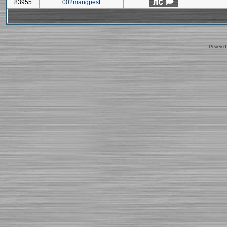
83955
002mangpest
Powered