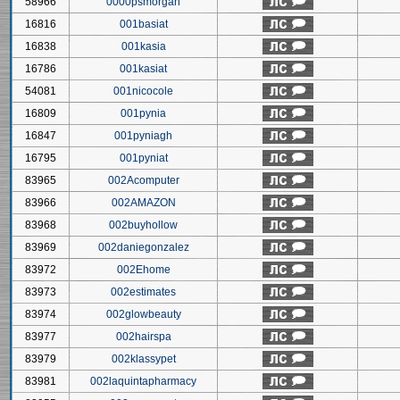
58966
0000psmorgan
16816
001basiat
16838
001kasia
16786
001kasiat
54081
001nicocole
16809
001pynia
16847
001pyniagh
16795
001pyniat
83965
002Acomputer
83966
002AMAZON
83968
002buyhollow
83969
002daniegonzalez
83972
002Ehome
83973
002estimates
83974
002glowbeauty
83977
002hairspa
83979
002klassypet
83981
002laquintapharmacy