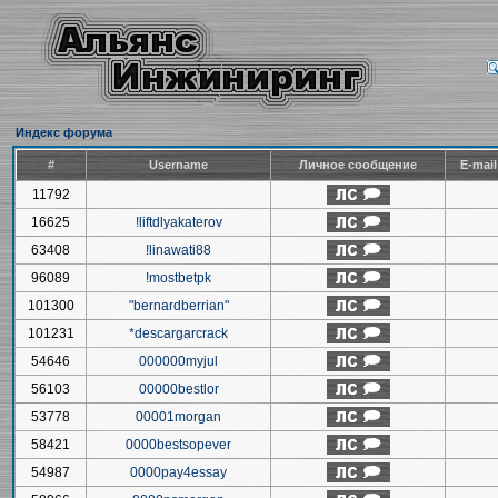
Индекс форума
#
Username
Личное сообщение
E-mai
11792
16625
!liftdlyakaterov
63408
!linawati88
96089
!mostbetpk
101300
"bernardberrian"
101231
*descargarcrack
54646
000000myjul
56103
00000bestlor
53778
00001morgan
58421
0000bestsopever
54987
0000pay4essay