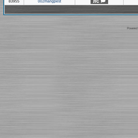
83955
002mangpest
Powered