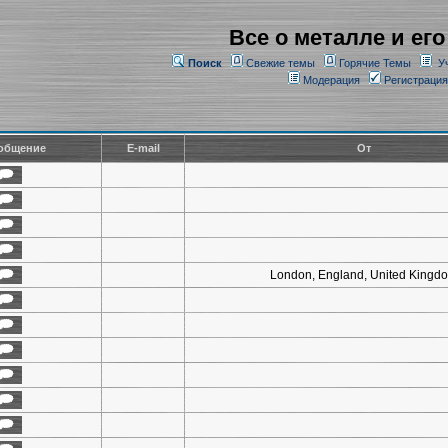
Все о металле и его
Поиск
Свежие темы
Горячие Темы
У
Модерация
Регистрация
общение
E-mail
От
London, England, United Kingd