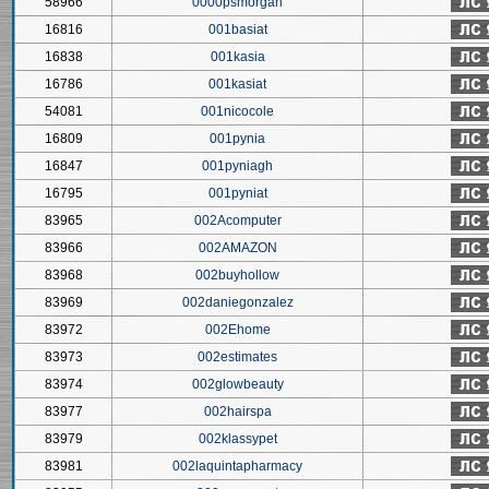
58966
0000psmorgan
16816
001basiat
16838
001kasia
16786
001kasiat
54081
001nicocole
16809
001pynia
16847
001pyniagh
16795
001pyniat
83965
002Acomputer
83966
002AMAZON
83968
002buyhollow
83969
002daniegonzalez
83972
002Ehome
83973
002estimates
83974
002glowbeauty
83977
002hairspa
83979
002klassypet
83981
002laquintapharmacy