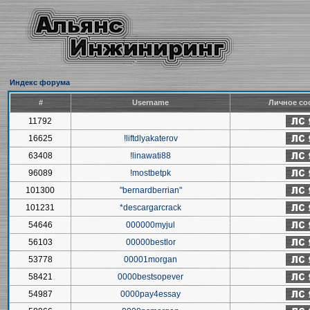
Индекс форума
#
Username
Личное со
11792
16625
!liftdlyakaterov
63408
!linawati88
96089
!mostbetpk
101300
"bernardberrian"
101231
*descargarcrack
54646
000000myjul
56103
00000bestlor
53778
00001morgan
58421
0000bestsopever
54987
0000pay4essay