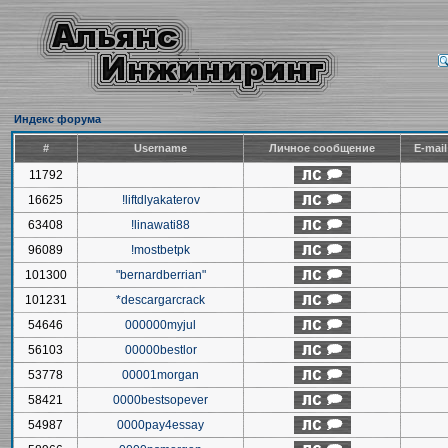
Индекс форума
#
Username
Личное сообщение
E-mai
11792
16625
!liftdlyakaterov
63408
!linawati88
96089
!mostbetpk
101300
"bernardberrian"
101231
*descargarcrack
54646
000000myjul
56103
00000bestlor
53778
00001morgan
58421
0000bestsopever
54987
0000pay4essay