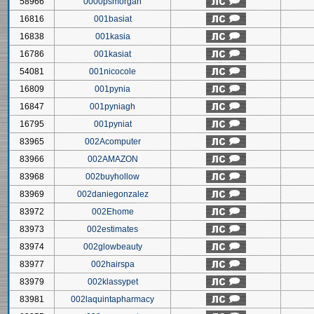
58966
0000psmorgan
16816
001basiat
16838
001kasia
16786
001kasiat
54081
001nicocole
16809
001pynia
16847
001pyniagh
16795
001pyniat
83965
002Acomputer
83966
002AMAZON
83968
002buyhollow
83969
002daniegonzalez
83972
002Ehome
83973
002estimates
83974
002glowbeauty
83977
002hairspa
83979
002klassypet
83981
002laquintapharmacy