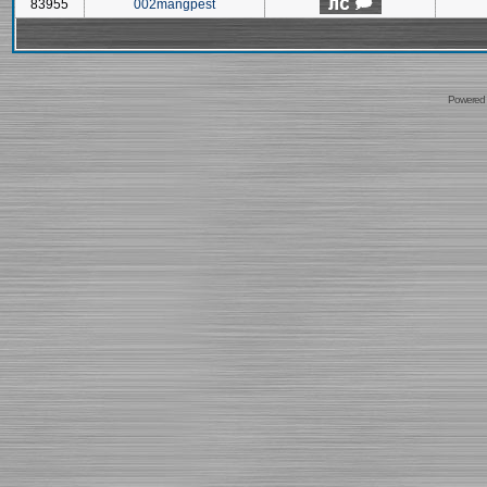
83955
002mangpest
Powered